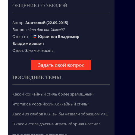
ОБЩЕНИЕ СО ЗВЕЗДОЙ
Автор:
Анатолий (22.09.2015)
Вопрос:
Что для вас Хоккей?
Ответ от:
Юрзинов Владимир
Владимирович
Ответ:
Это моя жизнь.
Задать свой вопрос
ПОСЛЕДНИЕ ТЕМЫ
Какой хоккейный стиль более зрелищный?
Что такое Российский Хоккейный стиль?
Какой из клубов КХЛ вы бы назвали образцом РХС
В каком стиле должна играть сборная России?