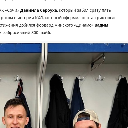
 ХК «Сочи»
Даниила Сероуха,
который забил сразу пять
гроком в истории КХЛ, который оформил пента-трик после
достижения добился форвард минского «Динамо»
Вадим
ги, забросивший 300 шайб.