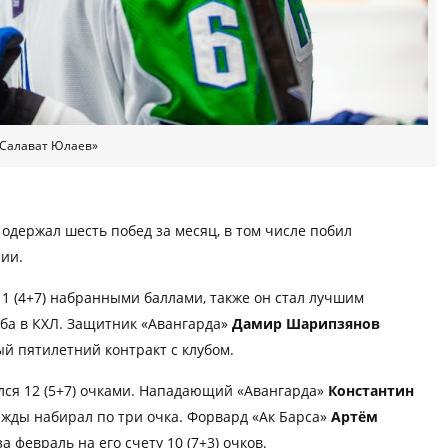
Салават Юлаев»
о
одержал шесть побед за месяц, в том числе побил
ии.
11 (4+7) набранными баллами, также он стал лучшим
уба в КХЛ. Защитник «Авангарда»
Дамир Шарипзянов
ый пятилетний контракт с клубом.
ся 12 (5+7) очками. Нападающий «Авангарда»
Константин
важды набирал по три очка. Форвард «Ак Барса»
Артём
а февраль на его счету 10 (7+3) очков.