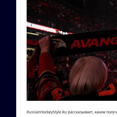
RussianHockeyStyle.Ru рассказывает, каким пол