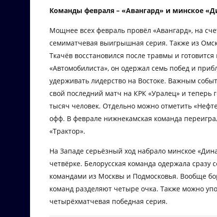
Команды февраля – «Авангард» и минское «
Мощнее всех февраль провёл «Авангард», на счет
семиматчевая выигрышная серия. Также из Омс
Ткачёв восстановился после травмы и готовится 
«Автомобилиста», он одержал семь побед и прибл
удерживать лидерство на Востоке. Важным событ
свой последний матч на КРК «Уралец» и теперь г
тысяч человек. Отдельно можно отметить «Нефтех
офф. В феврале нижнекамская команда переиграла
«Трактор».
На Западе серьёзный ход набрало минское «Дина
четвёрке. Белорусская команда одержала сразу с
командами из Москвы и Подмосковья. Вообще бо
команд разделяют четыре очка. Также можно уп
четырёхматчевая победная серия.