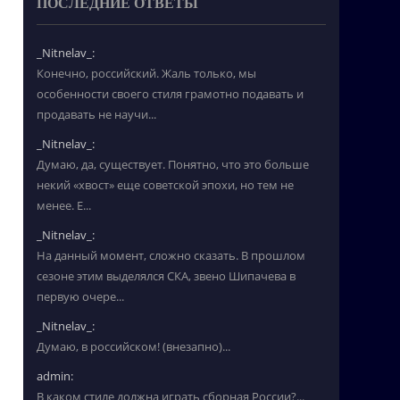
ПОСЛЕДНИЕ ОТВЕТЫ
_Nitnelav_:
Конечно, российский. Жаль только, мы
особенности своего стиля грамотно подавать и
продавать не научи...
_Nitnelav_:
Думаю, да, существует. Понятно, что это больше
некий «хвост» еще советской эпохи, но тем не
менее. Е...
_Nitnelav_:
На данный момент, сложно сказать. В прошлом
сезоне этим выделялся СКА, звено Шипачева в
первую очере...
_Nitnelav_:
Думаю, в российском! (внезапно)...
admin:
В каком стиле должна играть сборная России?...