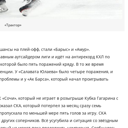
«Трактор»
шансы на плей-офф, стали «Барыс» и «Амур».
лавным аутсайдером лиги и идёт на антирекорд КХЛ по
у которой было пять поражений кряду. В то же время
енции. У «Салавата Юлаева» было четыре поражения, и
 проблемы и у «Ак Барса», который начал проигрывать
К «Сочи», который не играет в розыгрыше Кубка Гагарина с
показал СКА, который потерпел за месяц сразу семь
пропускала по меньшей мере пять голов за игру. СКА
 других соперников. Всё усугубила и ситуация со звёздным
орый не может пока продолжить чемпионат. Сообщалось