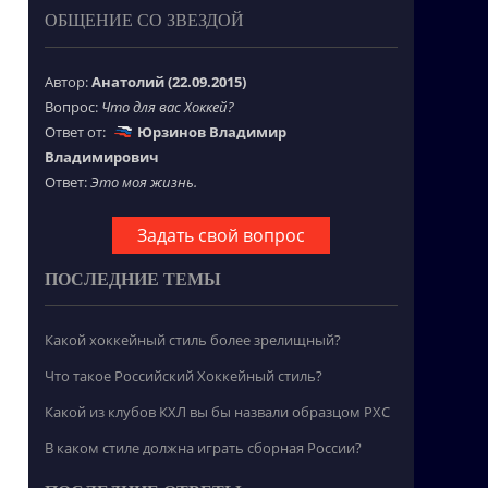
ОБЩЕНИЕ СО ЗВЕЗДОЙ
Автор:
Анатолий (22.09.2015)
Вопрос:
Что для вас Хоккей?
Ответ от:
Юрзинов Владимир
Владимирович
Ответ:
Это моя жизнь.
Задать свой вопрос
ПОСЛЕДНИЕ ТЕМЫ
Какой хоккейный стиль более зрелищный?
Что такое Российский Хоккейный стиль?
Какой из клубов КХЛ вы бы назвали образцом РХС
В каком стиле должна играть сборная России?