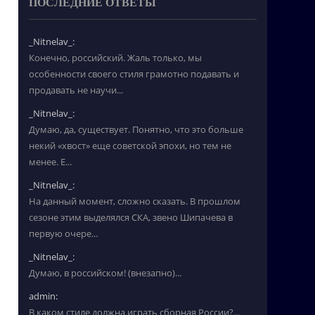
ПОСЛЕДНИЕ ОТВЕТЫ
_Nitnelav_:
Конечно, российский. Жаль только, мы
особенности своего стиля грамотно подавать и
продавать не научи...
_Nitnelav_:
Думаю, да, существует. Понятно, что это больше
некий «хвост» еще советской эпохи, но тем не
менее. Е...
_Nitnelav_:
На данный момент, сложно сказать. В прошлом
сезоне этим выделялся СКА, звено Шипачева в
первую очере...
_Nitnelav_:
Думаю, в российском! (внезапно)...
admin:
В каком стиле должна играть сборная России?...