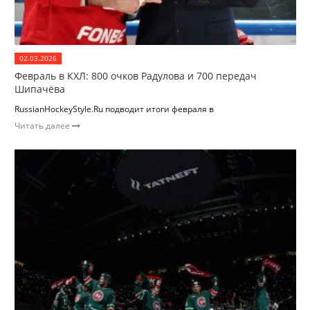
02.03.2026
Февраль в КХЛ: 800 очков Радулова и 700 передач
Шипачёва
RussianHockeyStyle.Ru подводит итоги февраля в
Читать далее