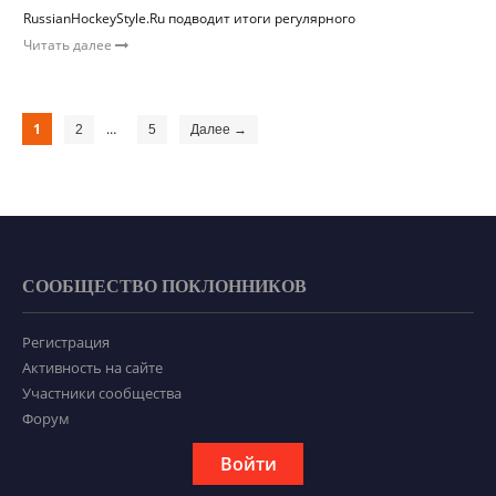
RussianHockeyStyle.Ru подводит итоги регулярного
Читать далее
1
…
2
5
Далее →
СООБЩЕСТВО ПОКЛОННИКОВ
Регистрация
Активность на сайте
Участники сообщества
Форум
Войти