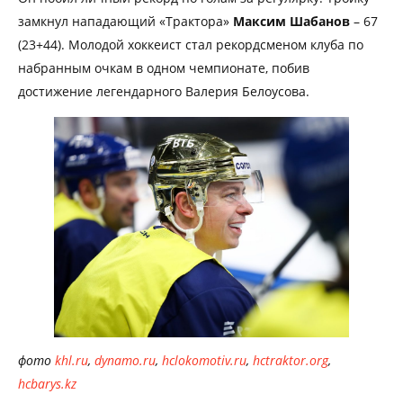
замкнул нападающий «Трактора»
Максим Шабанов
– 67
(23+44). Молодой хоккеист стал рекордсменом клуба по
набранным очкам в одном чемпионате, побив
достижение легендарного Валерия Белоусова.
фото
khl.ru
,
dynamo.ru
,
hclokomotiv.ru
,
hctraktor.org
,
hcbarys.kz