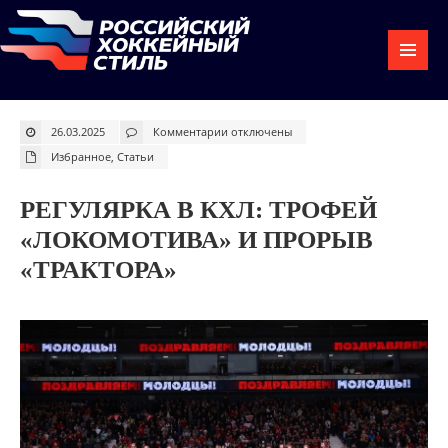
к
26.03.2025
Комментарии
отключены
записи
Регулярка
Избранное
,
Статьи
в
КХЛ:
Трофей
«Локомотива»
РЕГУЛЯРКА В КХЛ: ТРОФЕЙ
и
прорыв
«Трактора»
«ЛОКОМОТИВА» И ПРОРЫВ
«ТРАКТОРА»