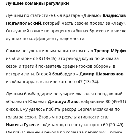
Лучшие команды регулярки
Лучшим по статистике был вратарь «Динамо»
Владислав
Подъяпольский
, который часть сезона провёл за «Ладу».
Он лучший в лиге по проценту отбитых бросков и в числе
лучших по коэффициенту надёжности.
Самым результативным защитником стал
Тревор Мёрфи
из «Сибири» с 58 (13+45), это рекорд клуба по очкам за
сезон и третий показатель среди игроков обороны в
истории лиги. Второй бомбардир –
Дамир Шарипзянов
из «Авангарда», в активе которого 47 (13+34).
Лучшим бомбардиром регулярки оказался нападающий
«Салавата Юлаева»
Джошуа Ливо
, набравший 80 (49+31)
очков. Ему удалось побить рекорд Сергея Мозякина по
голам за сезон. Вторым по результативности стал
Никита Гусев
из «Динамо», на счету которого 69 (20+49).
Он побил личный рекорд по голам за регулярку. Тройку