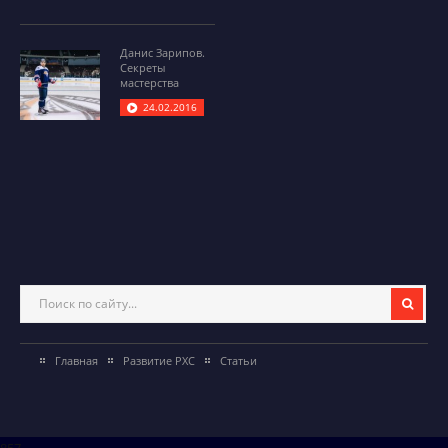
Данис Зарипов.
Секреты
мастерства
24.02.2016
Главная
Развитие РХС
Статьи
857