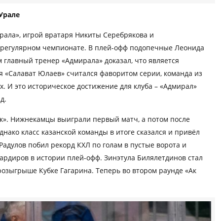
Урале
рала», игрой вратаря Никиты Серебрякова и
 регулярном чемпионате. В плей-офф подопечные Леонида
ам главный тренер «Адмирала» доказал, что является
отя «Салават Юлаев» считался фаворитом серии, команда из
х. И это историческое достижение для клуба – «Адмирал»
д.
ик». Нижнекамцы выиграли первый матч, а потом после
днако класс казанской команды в итоге сказался и привёл
Радулов побил рекорд КХЛ по голам в пустые ворота и
ардиров в истории плей-офф. Зинэтула Билялетдинов стал
розыгрыше Кубке Гагарина. Теперь во втором раунде «Ак