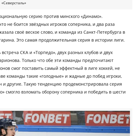
«Северсталь»
моциональную серию против минского «Динамо».
то не боится звёздных игроков соперника, и два раза
азала своё веское слово, и команда из Санкт-Петербурга в
гарина. Это самая продолжительная серия в истории лиги.
встреча СКА и «Торпедо», двух разных клубов и двух
арионова. Только что обе эти команды предпочитают
нов смог поставить самый эффектный в лиге хоккей, не
аве команды такие «голодные» и жадные до побед игроки,
ин и другие. Такую тенденцию продемонстрировала серия
до» смогло взломать оборону соперника и победить в шести