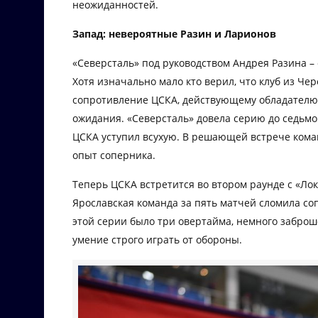
неожиданностей.
Запад: невероятные Разин и Ларионов
«Северсталь» под руководством Андрея Разина –
Хотя изначально мало кто верил, что клуб из Че
сопротивление ЦСКА, действующему обладателю 
ожидания. «Северсталь» довела серию до седьмог
ЦСКА уступил всухую. В решающей встрече команд
опыт соперника.
Теперь ЦСКА встретится во втором раунде с «Ло
Ярославская команда за пять матчей сломила соп
этой серии было три овертайма, немного заброш
умение строго играть от обороны.