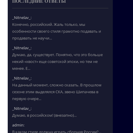
ПОСЛЕДНИЕ ОТВЕТЫ
_Nitnelav_:
Конечно, российский. Жаль только, мы
особенности своего стиля грамотно подавать и
продавать не научи...
_Nitnelav_:
Думаю, да, существует. Понятно, что это больше
некий «хвост» еще советской эпохи, но тем не
менее. Е...
_Nitnelav_:
На данный момент, сложно сказать. В прошлом
сезоне этим выделялся СКА, звено Шипачева в
первую очере...
_Nitnelav_:
Думаю, в российском! (внезапно)...
admin:
В каком стиле должна играть сборная России?...