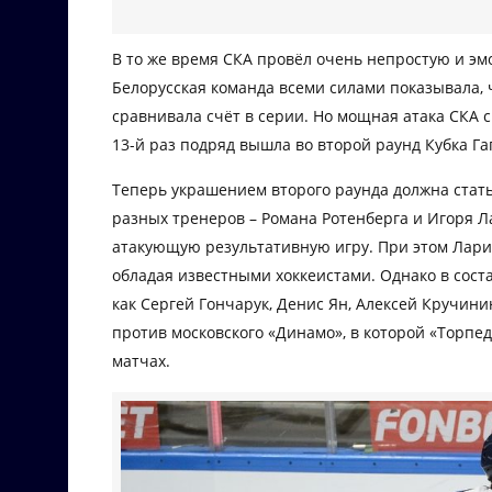
В то же время СКА провёл очень непростую и э
Белорусская команда всеми силами показывала, ч
сравнивала счёт в серии. Но мощная атака СКА ск
13-й раз подряд вышла во второй раунд Кубка Га
Теперь украшением второго раунда должна стать 
разных тренеров – Романа Ротенберга и Игоря Л
атакующую результативную игру. При этом Ларио
обладая известными хоккеистами. Однако в сост
как Сергей Гончарук, Денис Ян, Алексей Кручин
против московского «Динамо», в которой «Торпе
матчах.