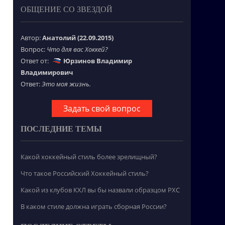
ОБЩЕНИЕ СО ЗВЕЗДОЙ
Автор:
Анатолий (22.09.2015)
Вопрос:
Что для вас Хоккей?
Ответ от:
Юрзинов Владимир
Владимирович
Ответ:
Это моя жизнь.
Задать свой вопрос
ПОСЛЕДНИЕ ТЕМЫ
Какой хоккейный стиль более зрелищный?
Что такое Российский Хоккейный стиль?
Какой из клубов КХЛ вы бы назвали образцом РХС
В каком стиле должна играть сборная России?