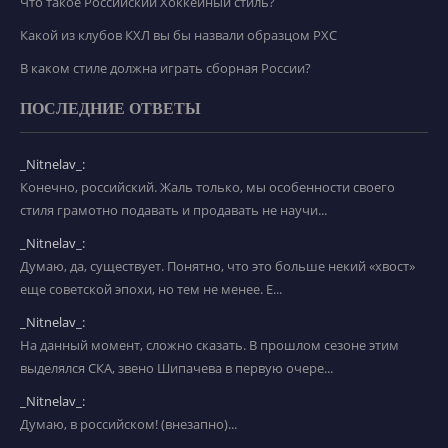
Что такое Российский Хоккейный стиль?
Какой из клубов КХЛ вы бы назвали образцом РХС
В каком стиле должна играть сборная России?
ПОСЛЕДНИЕ ОТВЕТЫ
_Nitnelav_:
Конечно, российский. Жаль только, мы особенности своего
стиля грамотно подавать и продавать не научи...
_Nitnelav_:
Думаю, да, существует. Понятно, что это больше некий «хвост»
еще советской эпохи, но тем не менее. Е...
_Nitnelav_:
На данный момент, сложно сказать. В прошлом сезоне этим
выделялся СКА, звено Шипачева в первую очере...
_Nitnelav_:
Думаю, в российском! (внезапно)...