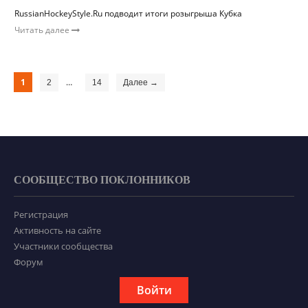
RussianHockeyStyle.Ru подводит итоги розыгрыша Кубка
Читать далее
1
…
2
14
Далее →
СООБЩЕСТВО ПОКЛОННИКОВ
Регистрация
Активность на сайте
Участники сообщества
Форум
Войти