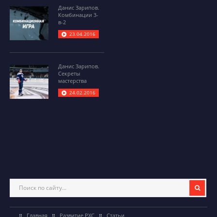
Данис Зарипов.
Комбинации 3-
в-2
23.04.2016
Данис Зарипов.
Секреты
мастерства
24.02.2016
Главная
Развитие РХС
Статьи