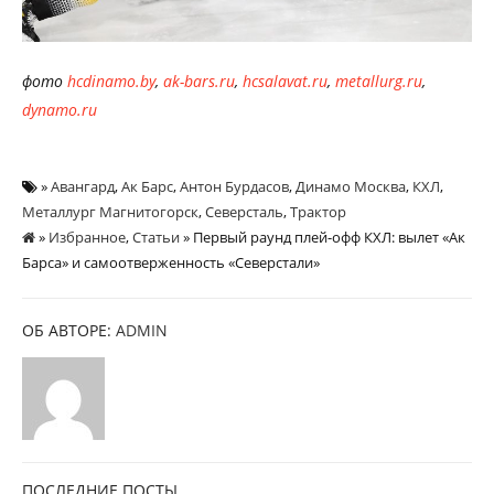
фото
hcdinamo.by
,
ak-bars.ru
,
hcsalavat.ru
,
metallurg.ru
,
dynamo.ru
»
Авангард
,
Ак Барс
,
Антон Бурдасов
,
Динамо Москва
,
КХЛ
,
Металлург Магнитогорск
,
Северсталь
,
Трактор
»
Избранное
,
Статьи
» Первый раунд плей-офф КХЛ: вылет «Ак
Барса» и самоотверженность «Северстали»
ОБ АВТОРЕ:
ADMIN
ПОСЛЕДНИЕ ПОСТЫ