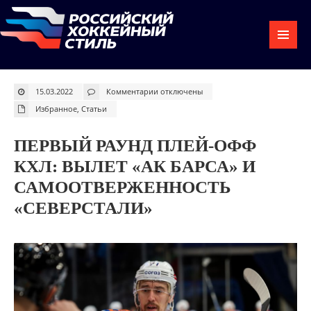
к
15.03.2022
Комментарии
отключены
записи
Первый
Избранное
,
Статьи
раунд
плей-
офф
КХЛ:
ПЕРВЫЙ РАУНД ПЛЕЙ-ОФФ
вылет
«Ак
Барса»
КХЛ: ВЫЛЕТ «АК БАРСА» И
и
самоотверженность
«Северстали»
САМООТВЕРЖЕННОСТЬ
«СЕВЕРСТАЛИ»