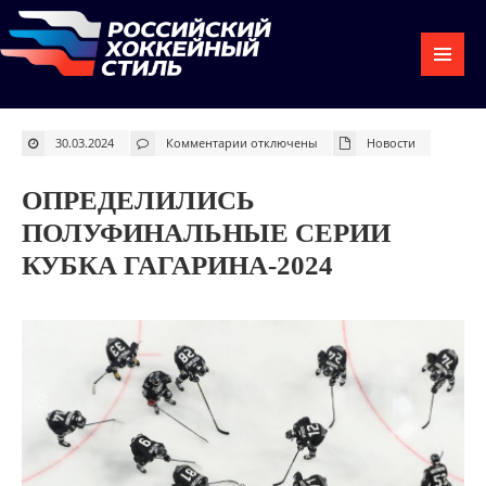
к
30.03.2024
Комментарии
отключены
Новости
записи
Определились
полуфинальные
серии
ОПРЕДЕЛИЛИСЬ
Кубка
Гагарина-2024
ПОЛУФИНАЛЬНЫЕ СЕРИИ
КУБКА ГАГАРИНА-2024