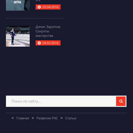
23.04.2016
Данис Зарипов.
Секреты
мастерства
24.02.2016
Главная
Развитие РХС
Статьи