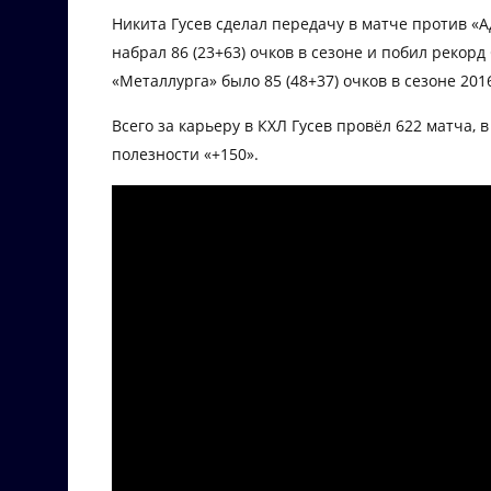
Никита Гусев сделал передачу в матче против «Ад
набрал 86 (23+63) очков в сезоне и побил рекорд
«Металлурга» было 85 (48+37) очков в сезоне 201
Всего за карьеру в КХЛ Гусев провёл 622 матча, 
полезности «+150».