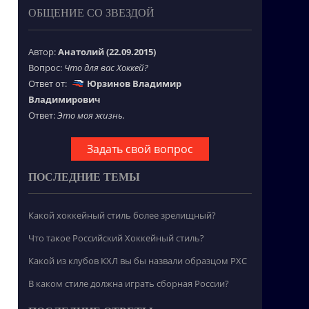
ОБЩЕНИЕ СО ЗВЕЗДОЙ
Автор:
Анатолий (22.09.2015)
Вопрос:
Что для вас Хоккей?
Ответ от:
Юрзинов Владимир
Владимирович
Ответ:
Это моя жизнь.
Задать свой вопрос
ПОСЛЕДНИЕ ТЕМЫ
Какой хоккейный стиль более зрелищный?
Что такое Российский Хоккейный стиль?
Какой из клубов КХЛ вы бы назвали образцом РХС
В каком стиле должна играть сборная России?