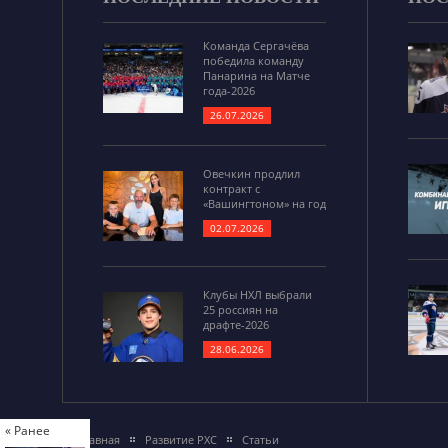
Команда Сергачёва
победила команду
Панарина на Матче
года-2026
26.07.2026
Овечкин продлил
контракт с
«Вашингтоном» на год
02.07.2026
Клубы НХЛ выбрали
25 россиян на
драфте-2026
28.06.2026
« Ранее
Главная
Развитие РХС
Статьи