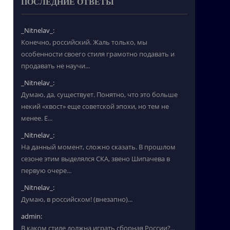
ПОСЛЕДНИЕ ОТВЕТЫ
_Nitnelav_:
Конечно, российский. Жаль только, мы
особенности своего стиля грамотно подавать и
продавать не научи...
_Nitnelav_:
Думаю, да, существует. Понятно, что это больше
некий «хвост» еще советской эпохи, но тем не
менее. Е...
_Nitnelav_:
На данный момент, сложно сказать. В прошлом
сезоне этим выделялся СКА, звено Шипачева в
первую очере...
_Nitnelav_:
Думаю, в российском! (внезапно)...
admin:
В каком стиле должна играть сборная России?...