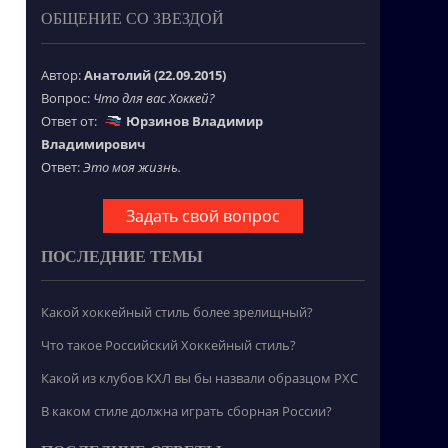
ОБЩЕНИЕ СО ЗВЕЗДОЙ
Автор:
Анатолий (22.09.2015)
Вопрос:
Что для вас Хоккей?
Ответ от:
Юрзинов Владимир
Владимирович
Ответ:
Это моя жизнь.
Задать свой вопрос
ПОСЛЕДНИЕ ТЕМЫ
Какой хоккейный стиль более зрелищный?
Что такое Российский Хоккейный стиль?
Какой из клубов КХЛ вы бы назвали образцом РХС
В каком стиле должна играть сборная России?