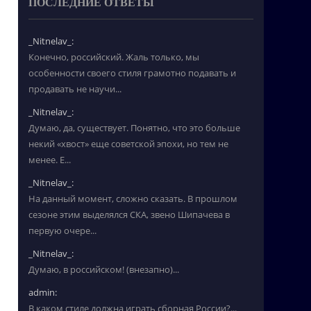
ПОСЛЕДНИЕ ОТВЕТЫ
_Nitnelav_:
Конечно, российский. Жаль только, мы
особенности своего стиля грамотно подавать и
продавать не научи...
_Nitnelav_:
Думаю, да, существует. Понятно, что это больше
некий «хвост» еще советской эпохи, но тем не
менее. Е...
_Nitnelav_:
На данный момент, сложно сказать. В прошлом
сезоне этим выделялся СКА, звено Шипачева в
первую очере...
_Nitnelav_:
Думаю, в российском! (внезапно)...
admin:
В каком стиле должна играть сборная России?...