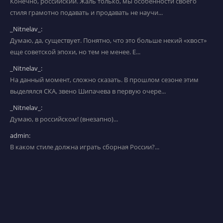
Конечно, российский. Жаль только, мы особенности своего
стиля грамотно подавать и продавать не научи...
_Nitnelav_:
Думаю, да, существует. Понятно, что это больше некий «хвост»
еще советской эпохи, но тем не менее. Е...
_Nitnelav_:
На данный момент, сложно сказать. В прошлом сезоне этим
выделялся СКА, звено Шипачева в первую очере...
_Nitnelav_:
Думаю, в российском! (внезапно)...
admin:
В каком стиле должна играть сборная России?...