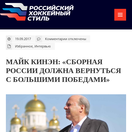
к
19.09.2017
Комментарии
отключены
записи
Майк
Избранное
,
Интервью
Кинэн:
«Сборная
России
должна
МАЙК КИНЭН: «СБОРНАЯ
вернуться
с
большими
РОССИИ ДОЛЖНА ВЕРНУТЬСЯ
победами»
С БОЛЬШИМИ ПОБЕДАМИ»