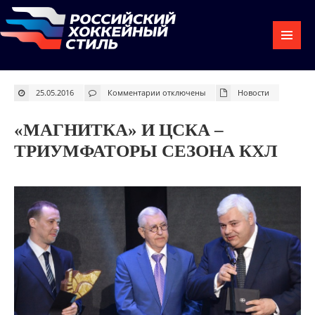
к
25.05.2016
Комментарии
отключены
Новости
записи
«Магнитка»
и
ЦСКА
«МАГНИТКА» И ЦСКА –
–
триумфаторы
сезона
ТРИУМФАТОРЫ СЕЗОНА КХЛ
КХЛ