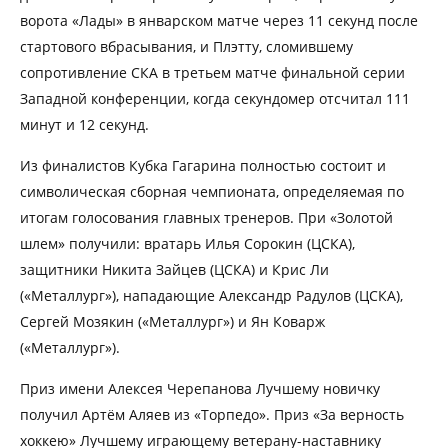
ворота «Лады» в январском матче через 11 секунд после
стартового вбрасывания, и Плэтту, сломившему
сопротивление СКА в третьем матче финальной серии
Западной конференции, когда секундомер отсчитал 111
минут и 12 секунд.
Из финалистов Кубка Гагарина полностью состоит и
символическая сборная чемпионата, определяемая по
итогам голосования главных тренеров. При «Золотой
шлем» получили: вратарь Илья Сорокин (ЦСКА),
защитники Никита Зайцев (ЦСКА) и Крис Ли
(«Металлург»), нападающие Александр Радулов (ЦСКА),
Сергей Мозякин («Металлург») и Ян Коварж
(«Металлург»).
Приз имени Алексея Черепанова Лучшему новичку
получил Артём Аляев из «Торпедо». Приз «За верность
хоккею» Лучшему играющему ветерану-наставнику