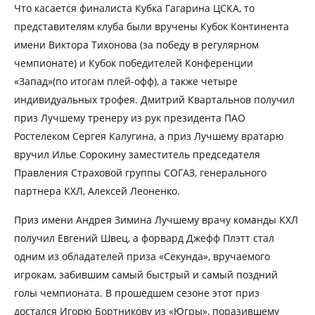
Что касается финалиста Кубка Гагарина ЦСКА, то
представителям клуба были вручены Кубок Континента
имени Виктора Тихонова (за победу в регулярном
чемпионате) и Кубок победителей Конференции
«Запад»(по итогам плей-офф), а также четыре
индивидуальных трофея. Дмитрий Квартальнов получил
приз Лучшему тренеру из рук президента ПАО
Ростелеком Сергея Калугина, а приз Лучшему вратарю
вручил Илье Сорокину заместитель председателя
Правления Страховой группы СОГАЗ, генерального
партнера КХЛ, Алексей Леоненко.
Приз имени Андрея Зимина Лучшему врачу команды КХЛ
получил Евгений Швец, а форвард Джефф Плэтт стал
одним из обладателей приза «Секунда», вручаемого
игрокам, забившим самый быстрый и самый поздний
голы чемпионата. В прошедшем сезоне этот приз
достался Игорю Бортникову из «Югры», поразившему