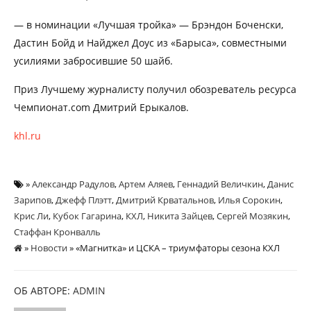
— в номинации «Лучшая тройка» — Брэндон Боченски,
Дастин Бойд и Найджел Доус из «Барыса», совместными
усилиями забросившие 50 шайб.
Приз Лучшему журналисту получил обозреватель ресурса
Чемпионат.com Дмитрий Ерыкалов.
khl.ru
»
Александр Радулов
,
Артем Аляев
,
Геннадий Величкин
,
Данис
Зарипов
,
Джефф Плэтт
,
Дмитрий Крватальнов
,
Илья Сорокин
,
Крис Ли
,
Кубок Гагарина
,
КХЛ
,
Никита Зайцев
,
Сергей Мозякин
,
Стаффан Кронвалль
»
Новости
» «Магнитка» и ЦСКА – триумфаторы сезона КХЛ
ОБ АВТОРЕ:
ADMIN