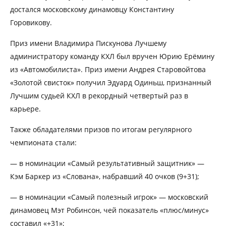
достался московскому динамовцу Константину
Горовикову.
Приз имени Владимира Пискунова Лучшему
администратору команду КХЛ был вручен Юрию Ерёмину
из «Автомобилиста». Приз имени Андрея Старовойтова
«Золотой свисток» получил Эдуард Одиньш, признанный
Лучшим судьей КХЛ в рекордный четвертый раз в
карьере.
Также обладателями призов по итогам регулярного
чемпионата стали:
— в номинации «Самый результативный защитник» —
Кэм Баркер из «Слована», набравший 40 очков (9+31);
— в номинации «Самый полезный игрок» — московский
динамовец Мэт Робинсон, чей показатель «плюс/минус»
составил «+31»;