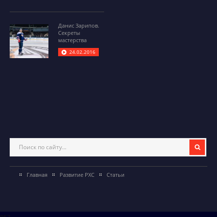
Данис Зарипов.
Секреты
мастерства
24.02.2016
Главная
Развитие РХС
Статьи
857