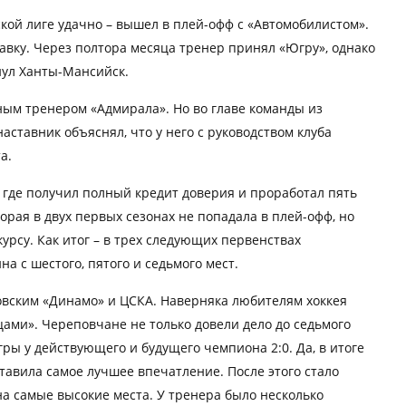
ской лиге удачно – вышел в плей-офф с «Автомобилистом».
тавку. Через полтора месяца тренер принял «Югру», однако
нул Ханты-Мансийск.
ным тренером «Адмирала». Но во главе команды из
аставник объяснял, что у него с руководством клуба
а.
 где получил полный кредит доверия и проработал пять
орая в двух первых сезонах не попадала в плей-офф, но
урсу. Как итог – в трех следующих первенствах
 с шестого, пятого и седьмого мест.
овским «Динамо» и ЦСКА. Наверняка любителям хоккея
цами». Череповчане не только довели дело до седьмого
ры у действующего и будущего чемпиона 2:0. Да, в итоге
тавила самое лучшее впечатление. После этого стало
на самые высокие места. У тренера было несколько