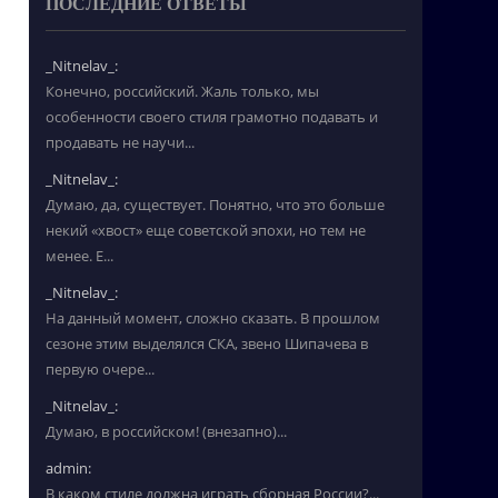
ПОСЛЕДНИЕ ОТВЕТЫ
_Nitnelav_:
Конечно, российский. Жаль только, мы
особенности своего стиля грамотно подавать и
продавать не научи...
_Nitnelav_:
Думаю, да, существует. Понятно, что это больше
некий «хвост» еще советской эпохи, но тем не
менее. Е...
_Nitnelav_:
На данный момент, сложно сказать. В прошлом
сезоне этим выделялся СКА, звено Шипачева в
первую очере...
_Nitnelav_:
Думаю, в российском! (внезапно)...
admin:
В каком стиле должна играть сборная России?...