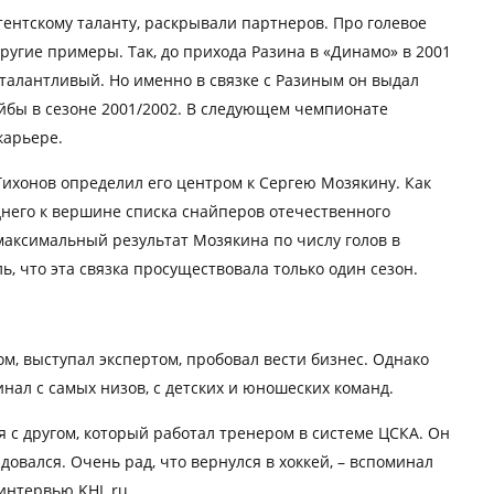
стентскому таланту, раскрывали партнеров. Про голевое
ругие примеры. Так, до прихода Разина в «Динамо» в 2001
к талантливый. Но именно в связке с Разиным он выдал
йбы в сезоне 2001/2002. В следующем чемпионате
карьере.
Тихонов определил его центром к Сергею Мозякину. Как
еднего к вершине списка снайперов отечественного
 максимальный результат Мозякина по числу голов в
ь, что эта связка просуществовала только один сезон.
м, выступал экспертом, пробовал вести бизнес. Однако
нал с самых низов, с детских и юношеских команд.
ся с другом, который работал тренером в системе ЦСКА. Он
довался. Очень рад, что вернулся в хоккей, – вспоминал
интервью KHL.ru.