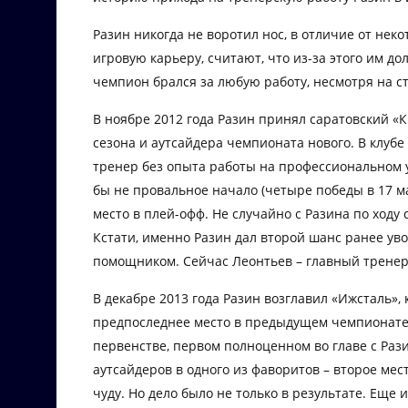
Разин никогда не воротил нос, в отличие от нек
игровую карьеру, считают, что из-за этого им д
чемпион брался за любую работу, несмотря на с
В ноябре 2012 года Разин принял саратовский «
сезона и аутсайдера чемпионата нового. В клубе
тренер без опыта работы на профессиональном у
бы не провальное начало (четыре победы в 17 ма
место в плей-офф. Не случайно с Разина по ход
Кстати, именно Разин дал второй шанс ранее уво
помощником. Сейчас Леонтьев – главный тренер
В декабре 2013 года Разин возглавил «Ижсталь»,
предпоследнее место в предыдущем чемпионате,
первенстве, первом полноценном во главе с Раз
аутсайдеров в одного из фаворитов – второе ме
чуду. Но дело было не только в результате. Еще