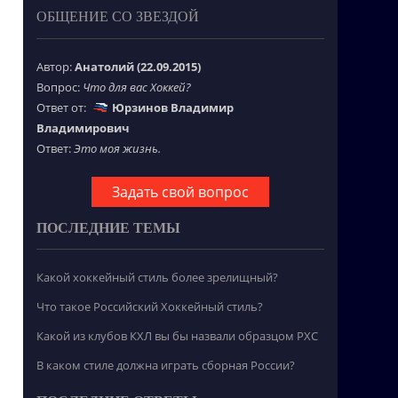
ОБЩЕНИЕ СО ЗВЕЗДОЙ
Автор:
Анатолий (22.09.2015)
Вопрос:
Что для вас Хоккей?
Ответ от:
Юрзинов Владимир
Владимирович
Ответ:
Это моя жизнь.
Задать свой вопрос
ПОСЛЕДНИЕ ТЕМЫ
Какой хоккейный стиль более зрелищный?
Что такое Российский Хоккейный стиль?
Какой из клубов КХЛ вы бы назвали образцом РХС
В каком стиле должна играть сборная России?