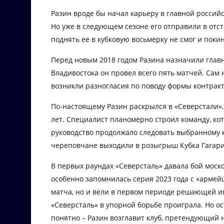
Разин вроде бы начал карьеру в главной россий
Но уже в следующем сезоне его отправили в отс
поднять ее в кубковую восьмерку не смог и поки
Перед новым 2018 годом Разина назначили глав
Владивостока он провел всего пять матчей. Сам н
возникли разногласия по поводу формы контракт
По-настоящему Разин раскрылся в «Северстали»,
лет. Специалист планомерно строил команду, кот
руководство продолжало следовать выбранному к
череповчане выходили в розыгрыш Кубка Гагарина
В первых раундах «Северсталь» давала бой моск
особенно запомнилась серия 2023 года с «армей
матча, но и вели в первом периоде решающей иг
«Северсталь» в упорной борьбе проиграла. Но ос
понятно – Разин возглавит клуб, претендующий 