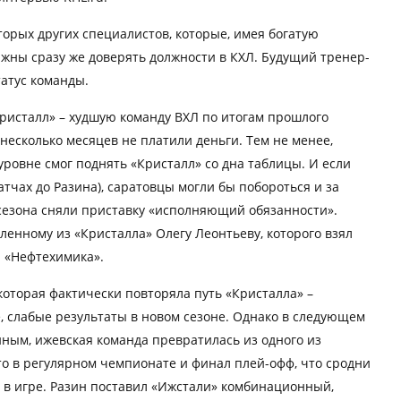
оторых других специалистов, которые, имея богатую
олжны сразу же доверять должности в КХЛ. Будущий тренер-
татус команды.
Кристалл» – худшую команду ВХЛ по итогам прошлого
 несколько месяцев не платили деньги. Тем не менее,
ровне смог поднять «Кристалл» со дна таблицы. И если
тчах до Разина), саратовцы могли бы побороться и за
у сезона сняли приставку «исполняющий обязанности».
ленному из «Кристалла» Олегу Леонтьеву, которого взял
 «Нефтехимика».
 которая фактически повторяла путь «Кристалла» –
 слабые результаты в новом сезоне. Однако в следующем
иным, ижевская команда превратилась из одного из
сто в регулярном чемпионате и финал плей-офф, что сродни
 и в игре. Разин поставил «Ижстали» комбинационный,