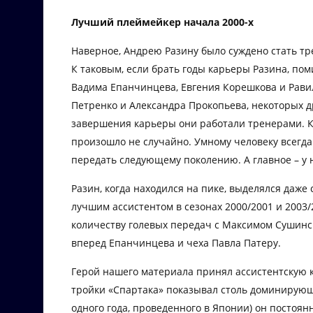
Лучший плеймейкер начала 2000-х
Наверное, Андрею Разину было суждено стать тр
К таковым, если брать годы карьеры Разина, пом
Вадима Епанчинцева, Евгения Корешкова и Равил
Петренко и Александра Прокопьева, некоторых др
завершения карьеры они работали тренерами. Кто
произошло не случайно. Умному человеку всегда е
передать следующему поколению. А главное – у н
Разин, когда находился на пике, выделялся даж
лучшим ассистентом в сезонах 2000/2001 и 2003/
количеству голевых передач с Максимом Сушинск
вперед Епанчинцева и чеха Павла Патеру.
Герой нашего материала принял ассистентскую к
тройки «Спартака» показывал столь доминирующи
одного года, проведенного в Японии) он постоян