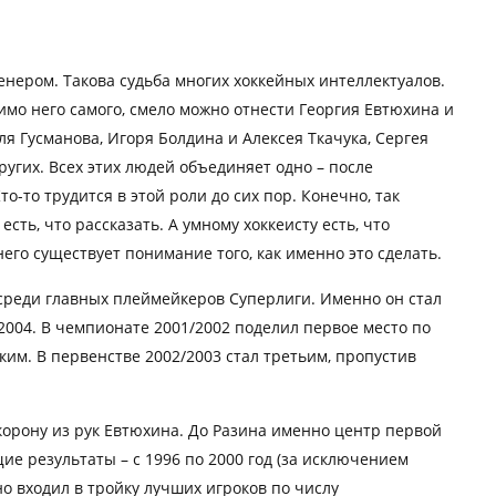
енером. Такова судьба многих хоккейных интеллектуалов.
имо него самого, смело можно отнести Георгия Евтюхина и
я Гусманова, Игоря Болдина и Алексея Ткачука, Сергея
угих. Всех этих людей объединяет одно – после
-то трудится в этой роли до сих пор. Конечно, так
сть, что рассказать. А умному хоккеисту есть, что
его существует понимание того, как именно это сделать.
е среди главных плеймейкеров Суперлиги. Именно он стал
2004. В чемпионате 2001/2002 поделил первое место по
им. В первенстве 2002/2003 стал третьим, пропустив
орону из рук Евтюхина. До Разина именно центр первой
е результаты – с 1996 по 2000 год (за исключением
но входил в тройку лучших игроков по числу