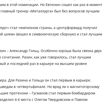
им в этой номинации. Но Евтюхин сошел как раз в момент
й главный тренер «Металлурга» был без вопросов лучшим
ллург» стал чемпионом страны, а центрфорвард получил
ой шлем» (вошел в символическую сборную) и стал лучшим
зин – Александр Гольц. Особенно хороша была связка двух
о сочетание. Разин, как уже говорилось, стал лучшим
рвый и последний раз в карьере на высшем уровне
ира. Для Разина и Гольца он стал первым в карьере.
 шведам в четвертьфинале. Но вряд ли к магнитогорскому
льшие претензии – Гусманов стал первым бомбардиром
 разделил 4-6 места с Олегом Твердовским и Павлом