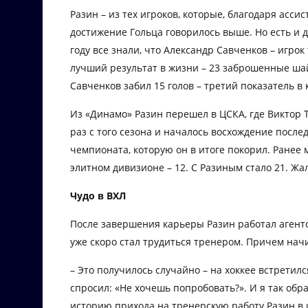
Разин – из тех игроков, которые, благодаря асси
достижение Гольца говорилось выше. Но есть и д
году все знали, что Александр Савченков – игро
лучший результат в жизни – 23 заброшенные ша
Савченков забил 15 голов – третий показатель в 
Из «Динамо» Разин перешел в ЦСКА, где Виктор 
раз с того сезона и началось восхождение посл
чемпионата, которую он в итоге покорил. Ранее
элитном дивизионе – 12. С Разиным стало 21. Жал
Чудо в ВХЛ
После завершения карьеры Разин работал агенто
уже скоро стал трудиться тренером. Причем начи
– Это получилось случайно – на хоккее встретил
спросил: «Не хочешь попробовать?». И я так обра
историю прихода на тренерскую работу Разин в 