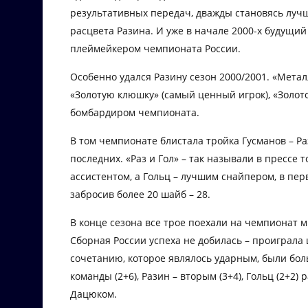
результативных передач, дважды становясь лучш
расцвета Разина. И уже в начале 2000-х будущи
плеймейкером чемпионата России.
Особенно удался Разину сезон 2000/2001. «Мета
«Золотую клюшку» (самый ценный игрок), «Золот
бомбардиром чемпионата.
В том чемпионате блистала тройка Гусманов – Ра
последних. «Раз и Гол» – так называли в прессе т
ассистентом, а Гольц – лучшим снайпером, в пе
забросив более 20 шайб – 28.
В конце сезона все трое поехали на чемпионат м
Сборная России успеха не добилась – проиграла
сочетанию, которое являлось ударным, были бо
команды (2+6), Разин – вторым (3+4), Гольц (2+2)
Дацюком.