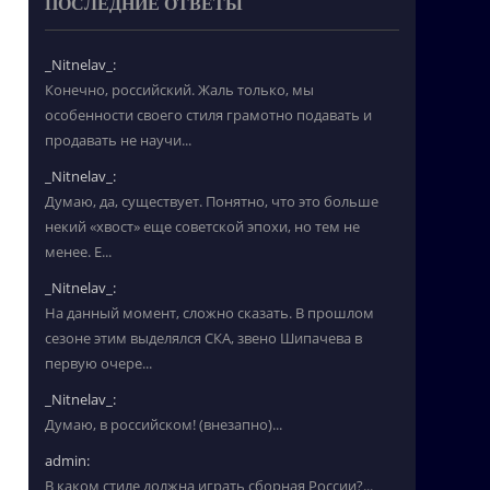
ПОСЛЕДНИЕ ОТВЕТЫ
_Nitnelav_:
Конечно, российский. Жаль только, мы
особенности своего стиля грамотно подавать и
продавать не научи...
_Nitnelav_:
Думаю, да, существует. Понятно, что это больше
некий «хвост» еще советской эпохи, но тем не
менее. Е...
_Nitnelav_:
На данный момент, сложно сказать. В прошлом
сезоне этим выделялся СКА, звено Шипачева в
первую очере...
_Nitnelav_:
Думаю, в российском! (внезапно)...
admin:
В каком стиле должна играть сборная России?...