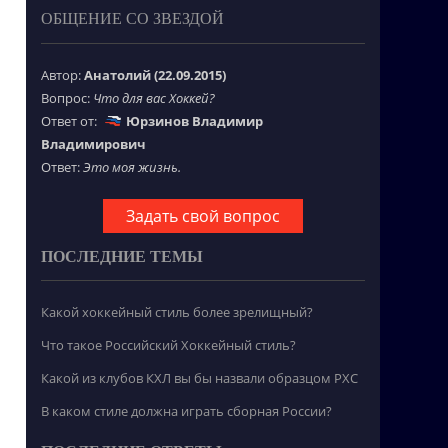
ОБЩЕНИЕ СО ЗВЕЗДОЙ
Автор:
Анатолий (22.09.2015)
Вопрос:
Что для вас Хоккей?
Ответ от:
Юрзинов Владимир
Владимирович
Ответ:
Это моя жизнь.
Задать свой вопрос
ПОСЛЕДНИЕ ТЕМЫ
Какой хоккейный стиль более зрелищный?
Что такое Российский Хоккейный стиль?
Какой из клубов КХЛ вы бы назвали образцом РХС
В каком стиле должна играть сборная России?