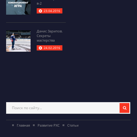
в-2
23.04.2016
Данис Зарипов.
Секреты
мастерства
24.02.2016
Главная
Развитие РХС
Статьи