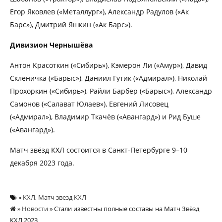
Егор Яковлев («Металлург»), Александр Радулов («Ак
Барс»), Дмитрий Яшкин («Ак Барс»).
Дивизион Чернышёва
Антон Красоткин («Сибирь»), Кэмерон Ли («Амур»), Давид
Скленичка («Барыс»), Даниил Гутик («Адмирал»), Николай
Прохоркин («Сибирь»), Райли Барбер («Барыс»), Александр
Самонов («Салават Юлаев»), Евгений Лисовец
(«Адмирал»), Владимир Ткачёв («Авангард») и Рид Буше
(«Авангард»).
Матч звёзд КХЛ состоится в Санкт-Петербурге 9–10
декабря 2023 года.
»
КХЛ
,
Матч звезд КХЛ
»
Новости
» Стали известны полные составы на Матч Звёзд
КХЛ 2023