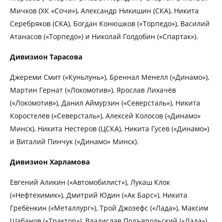
Мичков (ХК «Сочи»), Александр Никишин (СКА), Никита
Серебряков (СКА), Богдан Конюшков («Торпедо»), Василий
Атанасов («Торпедо») и Николай Голдобин («Спартак»).
Дивизион Тарасова
Джереми Смит («Куньлунь»), Бреннал Менелл («Динамо»),
Мартин Гернат («Локомотив»), Ярослав Лихачёв
(«Локомотив»), Данил Аймурзин («Северсталь»), Никита
Коростелёв («Северсталь»), Алексей Колосов («Динамо»
Минск), Никита Нестеров (ЦСКА), Никита Гусев («Динамо»)
и Виталий Пинчук («Динамо» Минск).
Дивизион Харламова
Евгений Аликин («Автомобилист»), Лукаш Клок
(«Нефтехимик»), Дмитрий Юдин («Ак Барс»), Никита
Гребёнкин («Металлург»), Трой Джозефс («Лада»), Максим
Шабанов («Трактор»), Владислав Подъяпольский («Лада»),