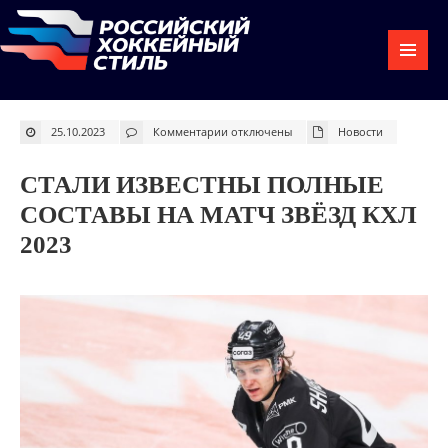
к
25.10.2023
Комментарии
отключены
Новости
записи
Стали
известны
полные
СТАЛИ ИЗВЕСТНЫ ПОЛНЫЕ
составы
на
Матч
СОСТАВЫ НА МАТЧ ЗВЁЗД КХЛ
Звёзд
КХЛ
2023
2023