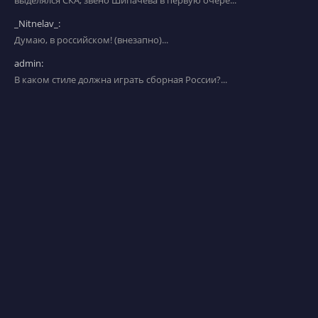
выделялся СКА, звено Шипачева в первую очере...
_Nitnelav_:
Думаю, в российском! (внезапно)...
admin:
В каком стиле должна играть сборная России?...