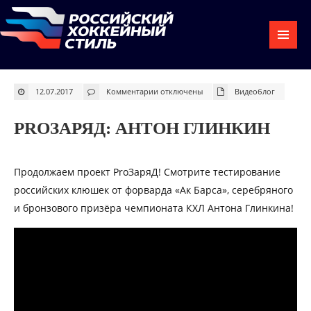
к
12.07.2017
Комментарии
отключены
Видеоблог
записи
ProЗаряД:
Антон
Глинкин
PROЗАРЯД: АНТОН ГЛИНКИН
Продолжаем проект ProЗаряД! Смотрите тестирование
российских клюшек от форварда «Ак Барса», серебряного
и бронзового призёра чемпионата КХЛ Антона Глинкина!