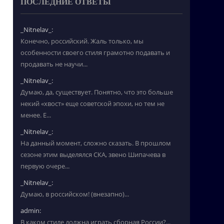
ПОСЛЕДНИЕ ОТВЕТЫ
_Nitnelav_:
Конечно, российский. Жаль только, мы
особенности своего стиля грамотно подавать и
продавать не научи...
_Nitnelav_:
Думаю, да, существует. Понятно, что это больше
некий «хвост» еще советской эпохи, но тем не
менее. Е...
_Nitnelav_:
На данный момент, сложно сказать. В прошлом
сезоне этим выделялся СКА, звено Шипачева в
первую очере...
_Nitnelav_:
Думаю, в российском! (внезапно)...
admin:
В каком стиле должна играть сборная России?...