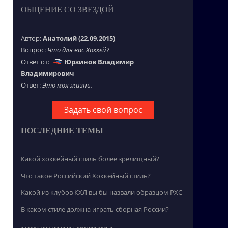
ОБЩЕНИЕ СО ЗВЕЗДОЙ
Автор:
Анатолий (22.09.2015)
Вопрос:
Что для вас Хоккей?
Ответ от:
Юрзинов Владимир
Владимирович
Ответ:
Это моя жизнь.
Задать свой вопрос
ПОСЛЕДНИЕ ТЕМЫ
Какой хоккейный стиль более зрелищный?
Что такое Российский Хоккейный стиль?
Какой из клубов КХЛ вы бы назвали образцом РХС
В каком стиле должна играть сборная России?