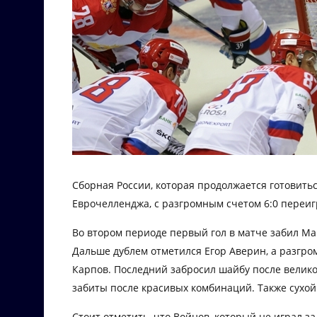
Сборная России, которая продолжается готовит
Еврочелленджа, с разгромным счетом 6:0 переи
Во втором периоде первый гол в матче забил Ма
Дальше дублем отметился Егор Аверин, а разгр
Карпов. Последний забросил шайбу после велико
забиты после красивых комбинаций. Также сухой
Стоит отметить, что Войнов, который не играл за