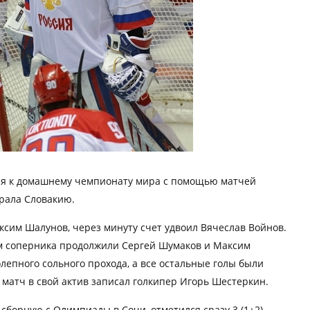
ься к домашнему чемпионату мира с помощью матчей
грала Словакию.
ксим Шалунов, через минуту счет удвоил Вячеслав Войнов.
ом соперника продолжили Сергей Шумаков и Максим
лепного сольного прохода, а все остальные голы были
 матч в свой актив записал голкипер Игорь Шестеркин.
 сборную с Олимпиады в Сочи, отметился сразу 3 (1+2)