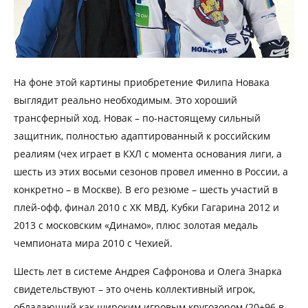
На фоне этой картины приобретение Филипа Новака
выглядит реально необходимым. Это хороший
трансферный ход. Новак – по-настоящему сильный
защитник, полностью адаптированный к российским
реалиям (чех играет в КХЛ с момента основания лиги, а
шесть из этих восьми сезонов провел именно в России, а
конкретно – в Москве). В его резюме – шесть участий в
плей-офф, финал 2010 с ХК МВД, Кубки Гагарина 2012 и
2013 с московским «Динамо», плюс золотая медаль
чемпионата мира 2010 с Чехией.
Шесть лет в системе Андрея Сафронова и Олега Знарка
свидетельствуют – это очень коллективный игрок,
обладающий как широким игровым кругозором (20+96 в