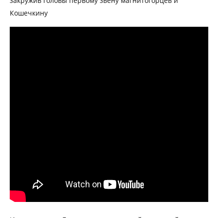
закружив головы первому звену магнитогорцев и
Кошечкину