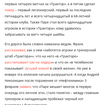
первых четырех матчах за «Трактор», а в пятом сделал
покер
– первый легионерский, первый за последние
пятнадцать лет и всего четырнадцатый в 68-летней
истории клуба. Также Паре стал всего одиннадцатым
игроком в истории «Трактора», кому удавалось
забрасывать за матч четыре шайбы.
Его дорога была словно намазана медом. Франк
рассказывал
, как о нем «заботятся игроки и тренерский
штаб «Трактора»», что на него «в «Тракторе»
рассчитывают как на лидера
» и что он «в Челябинске
показывает
лучший хоккей
в своей жизни». Но уже в
январе эта иллюзия начала разрушаться. А когда Андрей
Николишин после поражения от «Нефтехимика» 3
февраля
заявил
, что «Паре мешает многое, в первую
очередь его личное эго», стало понятно – между главным
тренером и нападающим пробежал черный кот
размером с булгаковского.