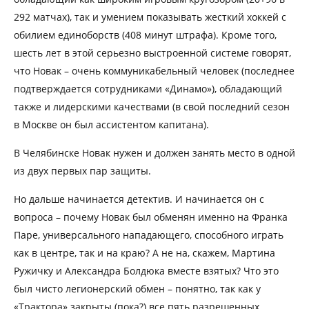
292 матчах), так и умением показывать жесткий хоккей с
обилием единоборств (408 минут штрафа). Кроме того,
шесть лет в этой серьезно выстроенной системе говорят,
что Новак – очень коммуникабельный человек (последнее
подтверждается сотрудниками «Динамо»), обладающий
также и лидерскими качествами (в свой последний сезон
в Москве он был ассистентом капитана).
В Челябинске Новак нужен и должен занять место в одной
из двух первых пар защиты.
Но дальше начинается детектив. И начинается он с
вопроса – почему Новак был обменян именно на Франка
Паре, универсального нападающего, способного играть
как в центре, так и на краю? А не на, скажем, Мартина
Ружичку и Александра Болдюка вместе взятых? Что это
был чисто легионерский обмен – понятно, так как у
«Трактора» закрыты (пока?) все пять разрешенных