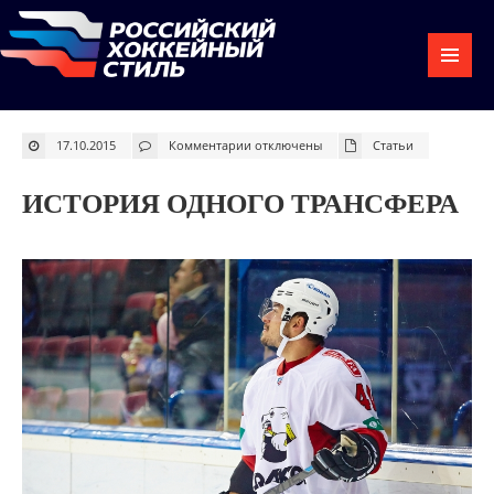
к
17.10.2015
Комментарии
отключены
Статьи
записи
История
одного
трансфера
ИСТОРИЯ ОДНОГО ТРАНСФЕРА