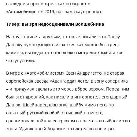
взглядом я просмотрел, как он играет в
«Автомобилисте»-2019, вот вам скаут-репорт.
Тизер: вы зря недооценивали Волшебника
Начну с привета друзьям, которые писали, что Павлу
Дацюку нужно уходить из хоккея как можно быстрее;
кажется, вы недостаточно ловко смотрели хоккей и кое-
что упустили.
В игре с «Автомобилистом» Свен Андригетто, не старая
европейская звезда «Авангарда» летел в зону соперника
– и придумал сделать это через вброс верхом. Перед ним
был этот древний, как писали в интернете, легендарный
Дацюк. Швейцарец швырнул шайбу мимо него, но
опытный русский ковбой, стоявший на месте,
среагировал: поймал ее крюком в полете – и выбросил из
зоны. Удивленный Андригетто влетел во вне игры.