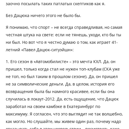
заочно посылать таких патлатых скептиков как я.
Без Дацюка ничего этого не было бы.
Я понимаю, что спорт – не всегда справедливая, но самая
честная штука на свете: если не тянешь, уходи, кто бы ты
ни был. Но вот что я честно думаю о том, как играет 41-
летний «Павел Дацюк-ситуэйшн»:
1. Его сезон в «Автомобилисте» – это мечта КХЛ. Да, он
пришел, только когда стал не нужен топ-клубам (СКА уже
не топ, но был таким в прошлом сезоне). Да, он пришел
не за символические деньги. Да, в целом, история его
возвращения была бы намного красивее, если бы она
случилась в локаут-2012. Да, есть ощущение, что Дацюк
заработал на своем камбэке в Екатеринбург по
максимуму. Я согласен, что это выглядит не так волшебно,
как могло. Но слушайте, мы живем один раз, почему надо
отказывать себе в этом удовольствии – посмотреть даже