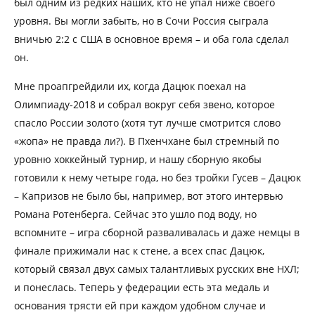
был одним из редких наших, кто не упал ниже своего
уровня. Вы могли забыть, но в Сочи Россия сыграла
вничью 2:2 с США в основное время – и оба гола сделал
он.
Мне проапгрейдили их, когда Дацюк поехал на
Олимпиаду-2018 и собрал вокруг себя звено, которое
спасло России золото (хотя тут лучше смотрится слово
«жопа» не правда ли?). В Пхенчхане был стремный по
уровню хоккейный турнир, и нашу сборную якобы
готовили к нему четыре года, но без тройки Гусев – Дацюк
– Капризов не было бы, например, вот этого интервью
Романа Ротенберга. Сейчас это ушло под воду, но
вспомните – игра сборной разваливалась и даже немцы в
финале прижимали нас к стене, а всех спас Дацюк,
который связал двух самых талантливых русских вне НХЛ;
и понеслась. Теперь у федерации есть эта медаль и
основания трясти ей при каждом удобном случае и