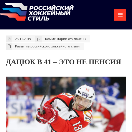
к
25.11.2019
Комментарии
отключены
записи
Дацюк
Развитие российского хоккейного стиля
в
41
–
это
ДАЦЮК В 41 – ЭТО НЕ ПЕНСИЯ
не
пенсия