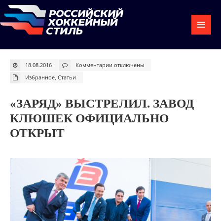
к
18.08.2016
Комментарии
отключены
записи
«ЗаряД»
Избранное
,
Статьи
выстрелил.
Завод
клюшек
официально
«ЗАРЯД» ВЫСТРЕЛИЛ. ЗАВОД
открыт
КЛЮШЕК ОФИЦИАЛЬНО
ОТКРЫТ