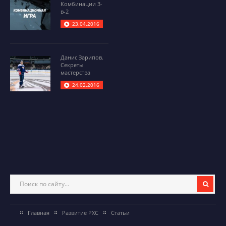
Комбинации 3-
в-2
23.04.2016
Данис Зарипов.
Секреты
мастерства
24.02.2016
Главная
Развитие РХС
Статьи