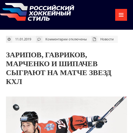
к
11.01.2019
Комментарии
отключены
Новости
записи
Зарипов,
Гавриков,
Марченко
ЗАРИПОВ, ГАВРИКОВ,
и
Шипачев
сыграют
МАРЧЕНКО И ШИПАЧЕВ
на
Матче
СЫГРАЮТ НА МАТЧЕ ЗВЕЗД
звезд
КХЛ
КХЛ