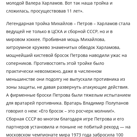
молодой Валера Харламов. Вот так наша тройка и
сложилась, просуществовав 11 лет».
Легендарная тройка Михайлов – Петров – Харламов стала
ведущей не только в ЦСКА и сборной СССР, но и в
мировом хоккее. Пробивная мощь Михайлова,
хитроумное кружево знаменитых обводок Харламова,
мощнейший кистевой бросок Петрова наводили ужас на
соперников. Противостоять этой тройке было
практически невозможно, даже в численном
меньшинстве они подолгу не выпускали противника из
зоны защиты, не давая развернуть атакующие действия.
А фирменные броски Петрова были тяжелым испытанием
для вратарей противника. Вратарь Владимир Полупанов
говорил о нем: «Его бросок – это росчерк молнии!».
Сборная СССР во многом благодаря игре Петрова и его
партнеров установила и поныне не побитый рекорд — на
московском чемпионате мира 1973 года забросила 100