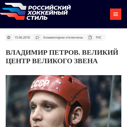
к
15.06.2018
Комментарии
отключены
РХС
записи
Владимир
Петров.
Великий
ВЛАДИМИР ПЕТРОВ. ВЕЛИКИЙ
центр
великого
звена
ЦЕНТР ВЕЛИКОГО ЗВЕНА