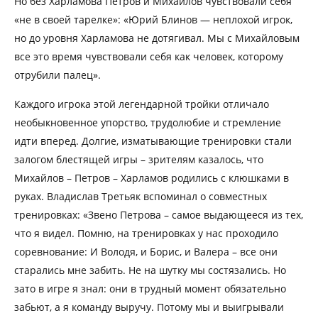
Но без Харламова Петров и Михайлов чувствовали себя
«не в своей тарелке»: «Юрий Блинов — неплохой игрок,
но до уровня Харламова не дотягивал. Мы с Михайловым
все это время чувствовали себя как человек, которому
отрубили палец».
Каждого игрока этой легендарной тройки отличало
необыкновенное упорство, трудолюбие и стремление
идти вперед. Долгие, изматывающие тренировки стали
залогом блестящей игры – зрителям казалось, что
Михайлов – Петров – Харламов родились с клюшками в
руках. Владислав Третьяк вспоминал о совместных
тренировках: «Звено Петрова – самое выдающееся из тех,
что я видел. Помню, на тренировках у нас проходило
соревнование: И Володя, и Борис, и Валера – все они
старались мне забить. Не на шутку мы состязались. Но
зато в игре я знал: они в трудный момент обязательно
забьют, а я команду выручу. Потому мы и выигрывали