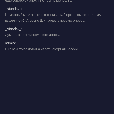
еще советской эпохи, но тем не менее. Е...
_Nitnelav_:
На данный момент, сложно сказать. В прошлом сезоне этим
выделялся СКА, звено Шипачева в первую очере...
_Nitnelav_:
Думаю, в российском! (внезапно)...
admin:
В каком стиле должна играть сборная России?...