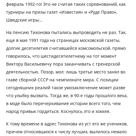
февраль 1992-го! Это не считая таких соревнований, как
турниры на призы газет «Известия» и «Руде Право»,
Шведские игры…
На пенсию Тихонова пытались выпроводить не раз. Так,
еще в мае 1991 года на страницах московской газеты,
долгие десятилетия считавшейся комсомольской, прямо
говорилось, что шестидесятилетнему на тот момент
Виктору Васильевичу пора заканчивать с тренерской
деятельностью. Позор, мол: лишь третье место занял во
главе сборной СССР на чемпионате мира. С позиции
сегодняшних реалий такое умозаключение может разве
что улыбку вызвать. Тогда же, в 90-е годы прошлого века,
в моде было перечеркивание истории всего того, чем
народ привык гордиться. Коснулось это и хоккея.
К тому времени в адрес Тихонова из уст его же учеников,
причем относившихся к числу лучших, вылилось немало