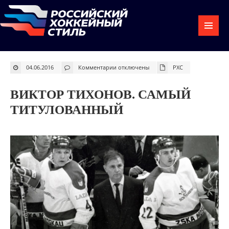
к
04.06.2016
Комментарии
отключены
РХС
записи
Виктор
Тихонов.
Самый
ВИКТОР ТИХОНОВ. САМЫЙ
титулованный
ТИТУЛОВАННЫЙ