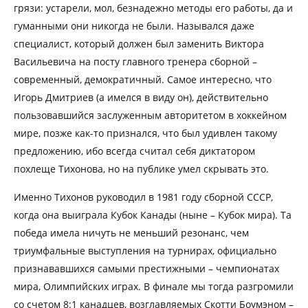
грязи: устарели, мол, безнадежно методы его работы, да и
гуманными они никогда не были. Назывался даже
специалист, который должен был заменить Виктора
Васильевича на посту главного тренера сборной –
современный, демократичный. Самое интересно, что
Игорь Дмитриев (а имелся в виду он), действительно
пользовавшийся заслуженным авторитетом в хоккейном
мире, позже как-то признался, что был удивлен такому
предложению, ибо всегда считал себя диктатором
похлеще Тихонова, но на публике умел скрывать это.
Именно Тихонов руководил в 1981 году сборной СССР,
когда она выиграла Кубок Канады (ныне – Кубок мира). Та
победа имела ничуть не меньший резонанс, чем
триумфальные выступления на турнирах, официально
признававшихся самыми престижными – чемпионатах
мира, Олимпийских играх. В финале мы тогда разгромили
со счетом 8:1 канадцев, возглавляемых Скотти Боумэном –