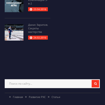
в-2
23.04.2016
Данис Зарипов.
Секреты
мастерства
24.02.2016
Главная
Развитие РХС
Статьи