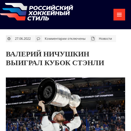
к
27.06.2022
Комментарии
отключены
Новости
записи
Валерий
Ничушкин
выиграл
ВАЛЕРИЙ НИЧУШКИН
Кубок
Стэнли
ВЫИГРАЛ КУБОК СТЭНЛИ