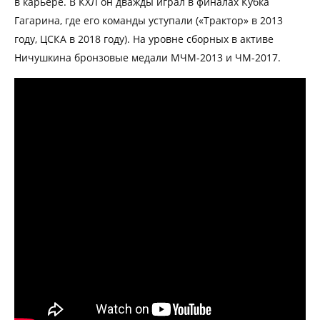
в карьере. В КХЛ он дважды играл в финалах Кубка
Гагарина, где его команды уступали («Трактор» в 2013
году, ЦСКА в 2018 году). На уровне сборных в активе
Ничушкина бронзовые медали МЧМ-2013 и ЧМ-2017.