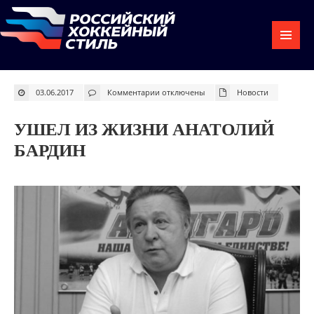
к
03.06.2017
Комментарии
отключены
Новости
записи
Ушел
из
жизни
УШЕЛ ИЗ ЖИЗНИ АНАТОЛИЙ
Анатолий
Бардин
БАРДИН