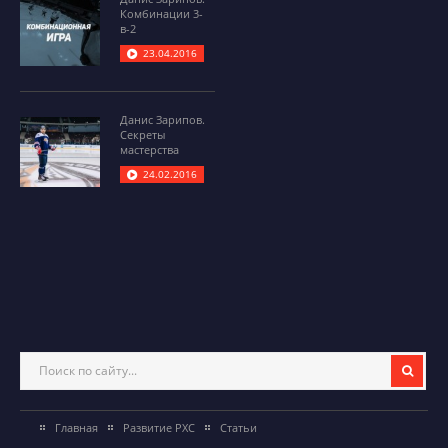
Комбинации 3-
в-2
23.04.2016
Данис Зарипов.
Секреты
мастерства
24.02.2016
Главная
Развитие РХС
Статьи