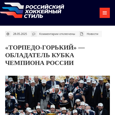
к
28.05.2025
Комментарии
отключены
Новости
записи
«Торпедо-
Горький»
—
«ТОРПЕДО-ГОРЬКИЙ» —
обладатель
Кубка
Чемпиона
ОБЛАДАТЕЛЬ КУБКА
России
ЧЕМПИОНА РОССИИ