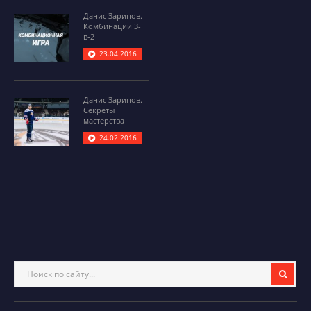
Данис Зарипов.
Комбинации 3-
в-2
23.04.2016
Данис Зарипов.
Секреты
мастерства
24.02.2016