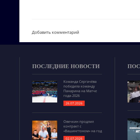
Добавить комментарий
ПОСЛЕДНИЕ НОВОСТИ
ПОС
Команда Сергачёва
победила команду
Панарина на Матче
года-2026
26.07.2026
Овечкин продлил
контракт с
«Вашингтоном» на год
02.07.2026