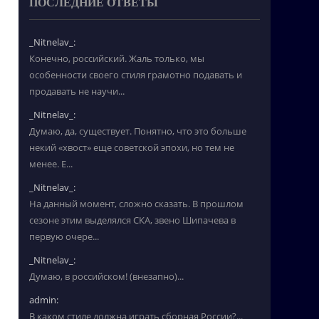
ПОСЛЕДНИЕ ОТВЕТЫ
_Nitnelav_:
Конечно, российский. Жаль только, мы
особенности своего стиля грамотно подавать и
продавать не научи...
_Nitnelav_:
Думаю, да, существует. Понятно, что это больше
некий «хвост» еще советской эпохи, но тем не
менее. Е...
_Nitnelav_:
На данный момент, сложно сказать. В прошлом
сезоне этим выделялся СКА, звено Шипачева в
первую очере...
_Nitnelav_:
Думаю, в российском! (внезапно)...
admin:
В каком стиле должна играть сборная России?...