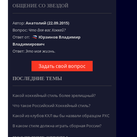
ОБЩЕНИЕ СО ЗВЕЗДОЙ
Автор:
Анатолий (22.09.2015)
Вопрос:
Что для вас Хоккей?
Ответ от:
Юрзинов Владимир
Владимирович
Ответ:
Это моя жизнь.
Задать свой вопрос
ПОСЛЕДНИЕ ТЕМЫ
Какой хоккейный стиль более зрелищный?
Что такое Российский Хоккейный стиль?
Какой из клубов КХЛ вы бы назвали образцом РХС
В каком стиле должна играть сборная России?