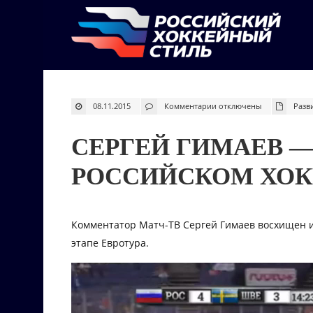
к
08.11.2015
Комментарии
отключены
Разв
записи
Сергей
Гимаев
—
СЕРГЕЙ ГИМАЕВ —
о
новом
российском
хоккейном
РОССИЙСКОМ ХОК
стиле
Комментатор Матч-ТВ Сергей Гимаев восхищен и
этапе Евротура.
Видеоплеер