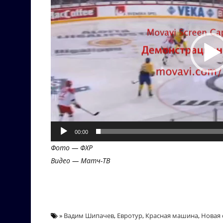
00:00
Фото — ФХР
Видео — Матч-ТВ
»
Вадим Шипачев
,
Евротур
,
Красная машина
,
Новая 