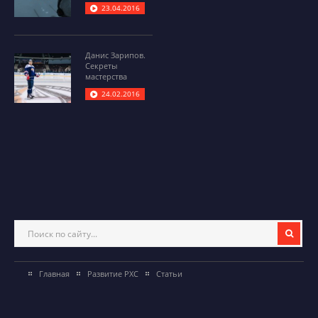
23.04.2016
Данис Зарипов.
Секреты
мастерства
24.02.2016
Главная
Развитие РХС
Статьи