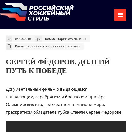
к
04.08.2018
Комментарии
отключены
записи
Сергей
Развитие российского хоккейного стиля
Фёдоров.
Долгий
путь
к
СЕРГЕЙ ФЁДОРОВ. ДОЛГИЙ
победе
ПУТЬ К ПОБЕДЕ
Документальный фильм о выдающемся
нападающем, серебряном и бронзовом призёре
Олимпийских игр, трёхкратном чемпионе мира,
трёхкратном обладателе Кубка Стэнли Сергее Фёдорове.