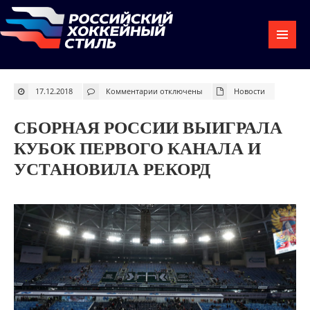
к
17.12.2018
Комментарии
отключены
Новости
записи
Сборная
России
выиграла
СБОРНАЯ РОССИИ ВЫИГРАЛА
Кубок
Первого
канала
КУБОК ПЕРВОГО КАНАЛА И
и
установила
УСТАНОВИЛА РЕКОРД
рекорд