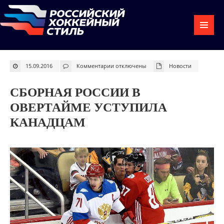
к
15.09.2016
Комментарии
отключены
Новости
записи
Сборная
России
в
СБОРНАЯ РОССИИ В
овертайме
уступила
канадцам
ОВЕРТАЙМЕ УСТУПИЛА
КАНАДЦАМ