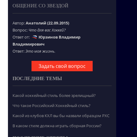
ОБЩЕНИЕ СО ЗВЕЗДОЙ
Автор:
Анатолий (22.09.2015)
Вопрос:
Что для вас Хоккей?
Ответ от:
Юрзинов Владимир
Владимирович
Ответ:
Это моя жизнь.
Задать свой вопрос
ПОСЛЕДНИЕ ТЕМЫ
Какой хоккейный стиль более зрелищный?
Что такое Российский Хоккейный стиль?
Какой из клубов КХЛ вы бы назвали образцом РХС
В каком стиле должна играть сборная России?