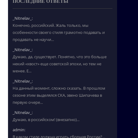
ПОСЛЕДНИЕ ОТВЕТЫ
_Nitnelav_:
Конечно, российский. Жаль только, мы
особенности своего стиля грамотно подавать и
продавать не научи...
_Nitnelav_:
Думаю, да, существует. Понятно, что это больше
некий «хвост» еще советской эпохи, но тем не
менее. Е...
_Nitnelav_:
На данный момент, сложно сказать. В прошлом
сезоне этим выделялся СКА, звено Шипачева в
первую очере...
_Nitnelav_:
Думаю, в российском! (внезапно)...
admin:
В каком стиле должна играть сборная России?...