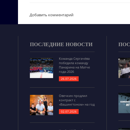
Добавить комментарий
ПОСЛЕДНИЕ НОВОСТИ
ПОС
Команда Сергачёва
победила команду
Панарина на Матче
года-2026
26.07.2026
Овечкин продлил
контракт с
«Вашингтоном» на год
02.07.2026