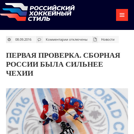
к
08.09.2016
Комментарии
отключены
Новости
записи
Первая
проверка.
Сборная
ПЕРВАЯ ПРОВЕРКА. СБОРНАЯ
России
была
сильнее
РОССИИ БЫЛА СИЛЬНЕЕ
Чехии
ЧЕХИИ