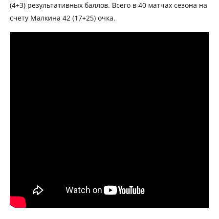
(4+3) результативных баллов. Всего в 40 матчах сезона на
счету Малкина 42 (17+25) очка.