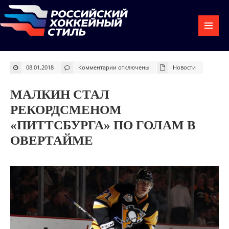
к
08.01.2018
Комментарии
отключены
Новости
записи
Малкин
стал
рекордсменом
МАЛКИН СТАЛ
«Питтсбурга»
по
голам
РЕКОРДСМЕНОМ
в
овертайме
«ПИТТСБУРГА» ПО ГОЛАМ В
ОВЕРТАЙМЕ