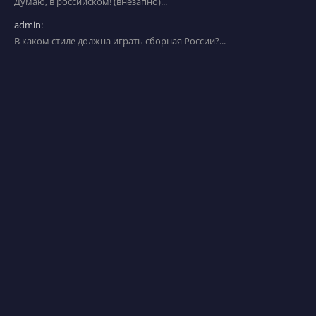
Думаю, в российском! (внезапно)...
admin:
В каком стиле должна играть сборная России?...