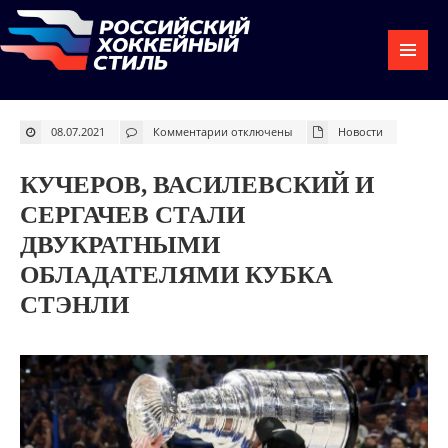
к
08.07.2021
Комментарии
отключены
Новости
записи
Кучеров,
Василевский
и
КУЧЕРОВ, ВАСИЛЕВСКИЙ И
Сергачев
стали
двукратными
СЕРГАЧЕВ СТАЛИ
обладателями
Кубка
ДВУКРАТНЫМИ
Стэнли
ОБЛАДАТЕЛЯМИ КУБКА
СТЭНЛИ