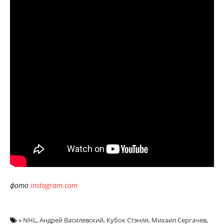
фото
instagram.com
»
NHL
,
Андрей Василевский
,
Кубок Стэнли
,
Михаил Сергачев
,