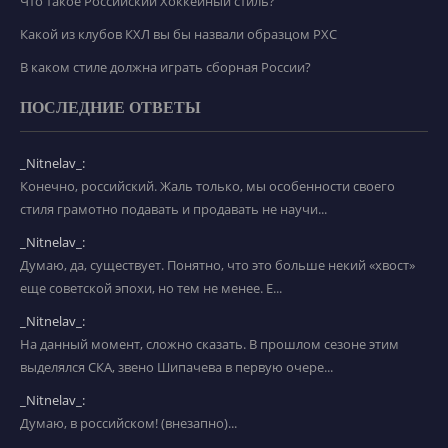
Что такое Российский Хоккейный стиль?
Какой из клубов КХЛ вы бы назвали образцом РХС
В каком стиле должна играть сборная России?
ПОСЛЕДНИЕ ОТВЕТЫ
_Nitnelav_:
Конечно, российский. Жаль только, мы особенности своего
стиля грамотно подавать и продавать не научи...
_Nitnelav_:
Думаю, да, существует. Понятно, что это больше некий «хвост»
еще советской эпохи, но тем не менее. Е...
_Nitnelav_:
На данный момент, сложно сказать. В прошлом сезоне этим
выделялся СКА, звено Шипачева в первую очере...
_Nitnelav_:
Думаю, в российском! (внезапно)...