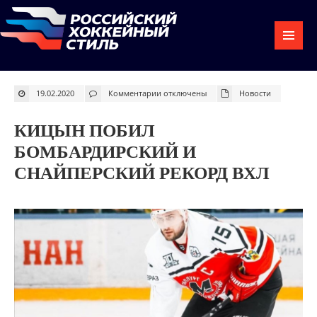
к
19.02.2020
Комментарии
отключены
Новости
записи
Кицын
побил
бомбардирский
КИЦЫН ПОБИЛ
и
снайперский
рекорд
БОМБАРДИРСКИЙ И
ВХЛ
СНАЙПЕРСКИЙ РЕКОРД ВХЛ