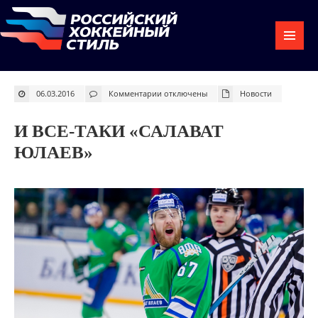
к
06.03.2016
Комментарии
отключены
Новости
записи
И
все-
таки
И ВСЕ-ТАКИ «САЛАВАТ
«Салават
Юлаев»
ЮЛАЕВ»