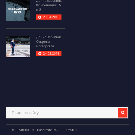
Данис Зарипов.
Комбинации 3-
в-2
23.04.2016
Данис Зарипов.
Секреты
мастерства
24.02.2016
Главная
Развитие РХС
Статьи