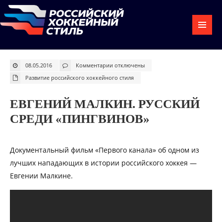
к
08.05.2016
Комментарии
отключены
записи
Eвгений
Развитие российского хоккейного стиля
Малкин.
Русский
среди
«Пингвинов»
EВГЕНИЙ МАЛКИН. РУССКИЙ
СРЕДИ «ПИНГВИНОВ»
Документальный фильм «Первого канала» об одном из
лучших нападающих в истории российского хоккея —
Евгении Малкине.