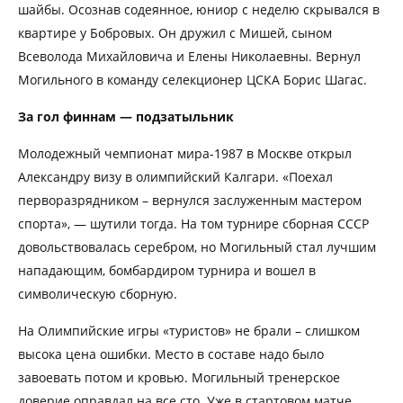
шайбы. Осознав содеянное, юниор с неделю скрывался в
квартире у Бобровых. Он дружил с Мишей, сыном
Всеволода Михайловича и Елены Николаевны. Вернул
Могильного в команду селекционер ЦСКА Борис Шагас.
За гол финнам — подзатыльник
Молодежный чемпионат мира-1987 в Москве открыл
Александру визу в олимпийский Калгари. «Поехал
перворазрядником – вернулся заслуженным мастером
спорта», — шутили тогда. На том турнире сборная СССР
довольствовалась серебром, но Могильный стал лучшим
нападающим, бомбардиром турнира и вошел в
символическую сборную.
На Олимпийские игры «туристов» не брали – слишком
высока цена ошибки. Место в составе надо было
завоевать потом и кровью. Могильный тренерское
доверие оправдал на все сто. Уже в стартовом матче