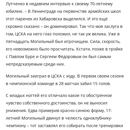
Лутченко в недавнем интервью к своему 70-летнему
юбилею. – В Ленинграде на первенстве армейских школ
этот паренек из Хабаровска выделился. И это ещё
скромно сказано – он доминировал. Так что моя заслуга в
том, ЦСКА на него глаз положил, не так уж велика. Уже в
пятнадцать Могильный был игрочищем. Сила, скорость,
его невозможно было просчитать. Кстати, позже в тройке
с Павлом Буре и Сергеем Фёдоровым он был самым
непредсказуемым среди них.
Могильный заиграл в ЦСКА с ходу. В первом своем сезоне
в чемпионской команде в 28 матчах забил 15 голов.
С младых ногтей его отличало какое-то обострённое
чувство собственного достоинства, он не выносил
унижения. Едва примерив красно-синюю форму, 17-
летний Могильный двинул в челюсть одноклубнику-
чемпиону – тот заставлял его собирать после тренировки