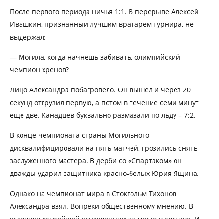
После первого периода ничья 1:1. В перерыве Алексей
Ивашкин, признанный лучшим вратарем турнира, не
выдержал:
— Могила, когда начнешь забивать, олимпийский
чемпион хренов?
Лицо Александра побагровело. Он вышел и через 20
секунд отгрузил первую, а потом в течение семи минут
ещё две. Канадцев буквально размазали по льду – 7:2.
В конце чемпионата страны Могильного
дисквалифицировали на пять матчей, грозились снять
заслуженного мастера. В дерби со «Спартаком» он
дважды ударил защитника красно-белых Юрия Ящина.
Однако на чемпионат мира в Стокгольм Тихонов
Александра взял. Вопреки общественному мнению. В
условиях острейшей конкуренции за место в составе. И