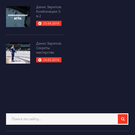
Данис Зарипов.
Комбинации 3-
в-2
23.04.2016
Данис Зарипов.
Секреты
мастерства
24.02.2016