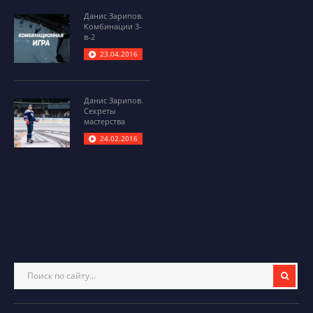
Данис Зарипов.
Комбинации 3-
в-2
23.04.2016
Данис Зарипов.
Секреты
мастерства
24.02.2016