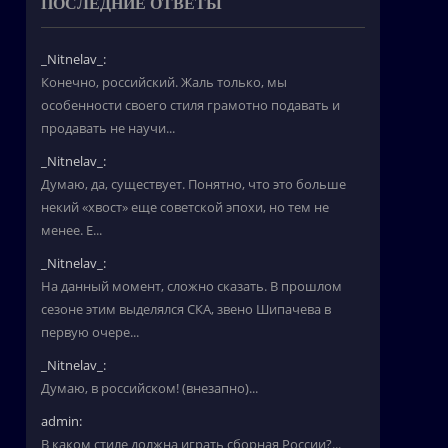
ПОСЛЕДНИЕ ОТВЕТЫ
_Nitnelav_:
Конечно, российский. Жаль только, мы
особенности своего стиля грамотно подавать и
продавать не научи...
_Nitnelav_:
Думаю, да, существует. Понятно, что это больше
некий «хвост» еще советской эпохи, но тем не
менее. Е...
_Nitnelav_:
На данный момент, сложно сказать. В прошлом
сезоне этим выделялся СКА, звено Шипачева в
первую очере...
_Nitnelav_:
Думаю, в российском! (внезапно)...
admin:
В каком стиле должна играть сборная России?...