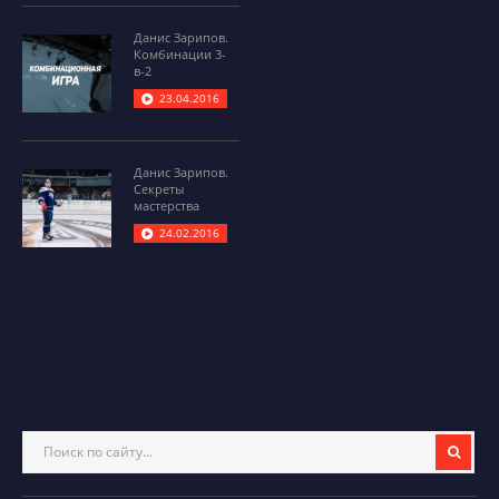
Данис Зарипов.
Комбинации 3-
в-2
23.04.2016
Данис Зарипов.
Секреты
мастерства
24.02.2016