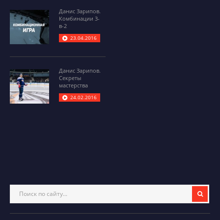
Данис Зарипов.
Комбинации 3-
в-2
23.04.2016
Данис Зарипов.
Секреты
мастерства
24.02.2016