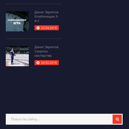
Данис Зарипов.
Комбинации 3-
в-2
23.04.2016
Данис Зарипов.
Секреты
мастерства
24.02.2016