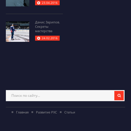
23.04.2016
Данис Зарипов.
Секреты
мастерства
24.02.2016
Главная
Развитие РХС
Статьи