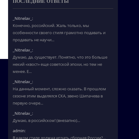
ПОСЛЕДНИЕ ОТВЕТЫ
_Nitnelav_:
Конечно, российский. Жаль только, мы
особенности своего стиля грамотно подавать и
продавать не научи...
_Nitnelav_:
Думаю, да, существует. Понятно, что это больше
некий «хвост» еще советской эпохи, но тем не
менее. Е...
_Nitnelav_:
На данный момент, сложно сказать. В прошлом
сезоне этим выделялся СКА, звено Шипачева в
первую очере...
_Nitnelav_:
Думаю, в российском! (внезапно)...
admin:
В каком стиле должна играть сборная России?...