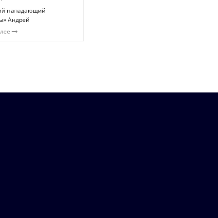
ий нападающий
ы» Андрей
алее