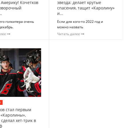
 Америку! Кочетков
звезда: делает крутые
оворочный
спасения, тащит «Каролину»
.
и...
его голкипера очень
Если для кого-то 2022 год и
декабрь.
можно назвать
алее
Читать далее
0
ов стал первым
 «Каролины»,
 сделал хет-трик в
ф