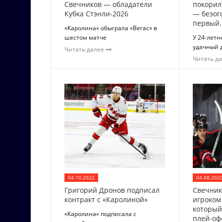
Свечников — обладатели
покорил
Кубка Стэнли-2026
— безог
первый..
«Каролина» обыграла «Вегас» в
шестом матче
У 24-летн
удачный 
Читать далее
Читать д
04.10.2022
04.08.202
Григорий Дронов подписал
Свечник
контракт с «Каролиной»
игроком
который
«Каролина» подписала с
плей-оф