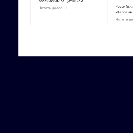
российским защитником
Российск
Читать далее
«Каролин
Читать д