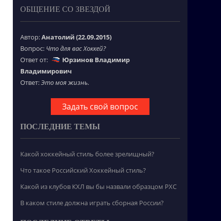
ОБЩЕНИЕ СО ЗВЕЗДОЙ
Автор:
Анатолий (22.09.2015)
Вопрос:
Что для вас Хоккей?
Ответ от:
Юрзинов Владимир
Владимирович
Ответ:
Это моя жизнь.
Задать свой вопрос
ПОСЛЕДНИЕ ТЕМЫ
Какой хоккейный стиль более зрелищный?
Что такое Российский Хоккейный стиль?
Какой из клубов КХЛ вы бы назвали образцом РХС
В каком стиле должна играть сборная России?