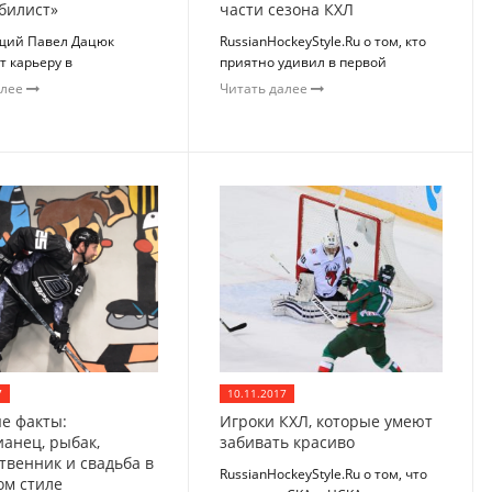
билист»
части сезона КХЛ
щий Павел Дацюк
RussianHockeyStyle.Ru о том, кто
т карьеру в
приятно удивил в первой
алее
Читать далее
7
10.11.2017
е факты:
Игроки КХЛ, которые умеют
ианец, рыбак,
забивать красиво
твенник и свадьба в
RussianHockeyStyle.Ru о том, что
ом стиле