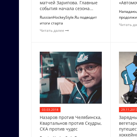
матчей Зарипова. Главные
«Автомо
события начала сезона...
Нападаю
RussianHockeyStyle.Ru подводит
продолжи
итоги старта
Читать д
Читать далее
03.03.2018
29.11.201
Назаров против Челябинска,
Зарядны
Квартальнов против Скудры,
вегетар
СКА против чудес
путешес
хоккейн