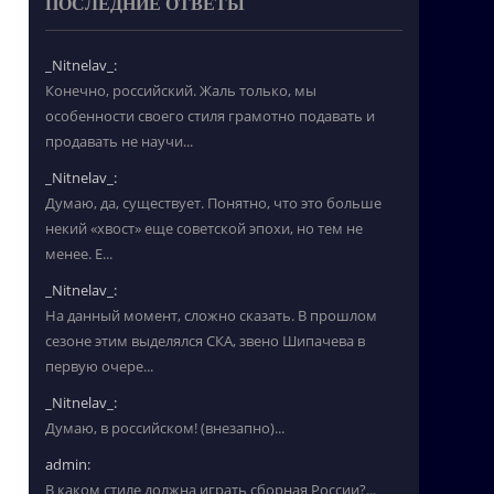
ПОСЛЕДНИЕ ОТВЕТЫ
_Nitnelav_:
Конечно, российский. Жаль только, мы
особенности своего стиля грамотно подавать и
продавать не научи...
_Nitnelav_:
Думаю, да, существует. Понятно, что это больше
некий «хвост» еще советской эпохи, но тем не
менее. Е...
_Nitnelav_:
На данный момент, сложно сказать. В прошлом
сезоне этим выделялся СКА, звено Шипачева в
первую очере...
_Nitnelav_:
Думаю, в российском! (внезапно)...
admin:
В каком стиле должна играть сборная России?...