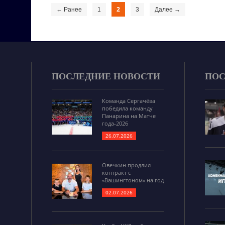
2
← Ранее
1
3
Далее →
ПОСЛЕДНИЕ НОВОСТИ
ПОС
Команда Сергачёва
победила команду
Панарина на Матче
года-2026
26.07.2026
Овечкин продлил
контракт с
«Вашингтоном» на год
02.07.2026