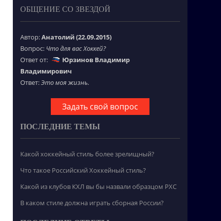
ОБЩЕНИЕ СО ЗВЕЗДОЙ
Автор:
Анатолий (22.09.2015)
Вопрос:
Что для вас Хоккей?
Ответ от:
Юрзинов Владимир
Владимирович
Ответ:
Это моя жизнь.
Задать свой вопрос
ПОСЛЕДНИЕ ТЕМЫ
Какой хоккейный стиль более зрелищный?
Что такое Российский Хоккейный стиль?
Какой из клубов КХЛ вы бы назвали образцом РХС
В каком стиле должна играть сборная России?