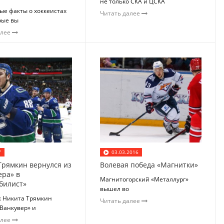
не только СКА и ЦСКА
ые факты о хоккеистах
Читать далее
рые вы
алее
7
03.03.2016
Трямкин вернулся из
Волевая победа «Магнитки»
ера» в
Магнитогорский «Металлург»
билист»
вышел во
 Никита Трямкин
Читать далее
Ванкувер» и
алее