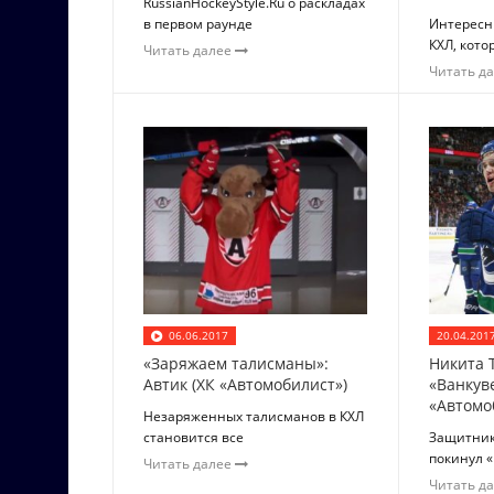
RussianHockeyStyle.Ru о раскладах
в первом раунде
Интересн
КХЛ, кото
Читать далее
Читать д
06.06.2017
20.04.201
«Заряжаем талисманы»:
Никита 
Автик (ХК «Автомобилист»)
«Ванкув
«Автомо
Незаряженных талисманов в КХЛ
становится все
Защитник
покинул «
Читать далее
Читать д